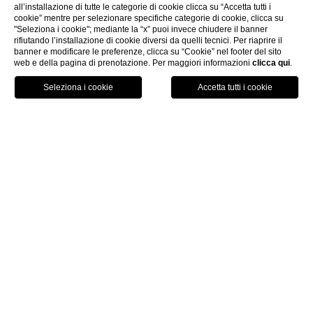
all’installazione di tutte le categorie di cookie clicca su “Accetta tutti i
cookie” mentre per selezionare specifiche categorie di cookie, clicca su
"Seleziona i cookie"; mediante la “x” puoi invece chiudere il banner
rifiutando l’installazione di cookie diversi da quelli tecnici. Per riaprire il
banner e modificare le preferenze, clicca su “Cookie” nel footer del sito
web e della pagina di prenotazione. Per maggiori informazioni
clicca qui
.
PRENOTA
home
/
camere & suite
/
camere
/
prestige
Prestige
3 OSPITI - DA 25 M²