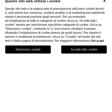
X
Questo sito web utilizza i cookie
Questo sito web e la pagina web di prenotazione utilizzano cookie tecnici
e, solo previo tuo consenso, cookies analitici e di marketing per pubblicità
mirata e personalizzazione degli annunci. Per acconsentire
6 - TITOLARE DEL TRATTEMENTO
all’installazione di tutte le categorie di cookie clicca su “Accetta tutti i
I dati raccolti dal sito sono trattati presso la sede
cookie” mentre per selezionare specifiche categorie di cookie, clicca su
"Seleziona i cookie"; mediante la “x” puoi invece chiudere il banner
del Titolare del Trattamento, e presso il
rifiutando l’installazione di cookie diversi da quelli tecnici. Per riaprire il
datacenter del web Hosting. Il web hosting, che è
banner e modificare le preferenze, clicca su “Cookie” nel footer del sito
web e della pagina di prenotazione. Per maggiori informazioni
clicca qui
.
responsabile del trattamento dei dati,
PRENOTA
elaborando i dati per conto del titolare, si trova
nello Spazio Economico Europeo e agisce in
conformità delle norme europee.
L’elenco dei Responsabili del trattamento
designati è costantemente aggiornato e
disponibile presso la sede di
PRESTIGE HOTEL
COLLECTION SRL
7. TRASFERIMENTO DATI VERSO UN PAESE TERZO
E/O UN’ORGANIZZAZIONE INTERNAZIONALE