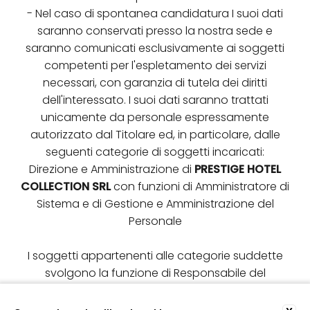
- Nel caso di spontanea candidatura I suoi dati
saranno conservati presso la nostra sede e
saranno comunicati esclusivamente ai soggetti
competenti per l'espletamento dei servizi
necessari, con garanzia di tutela dei diritti
dell'interessato. I suoi dati saranno trattati
unicamente da personale espressamente
autorizzato dal Titolare ed, in particolare, dalle
seguenti categorie di soggetti incaricati:
Direzione e Amministrazione di
PRESTIGE HOTEL
COLLECTION SRL
con funzioni di Amministratore di
Sistema e di Gestione e Amministrazione del
Personale
I soggetti appartenenti alle categorie suddette
svolgono la funzione di Responsabile del
trattamento dei dati, oppure operano in totale
autonomia come distinti Titolari del trattamento